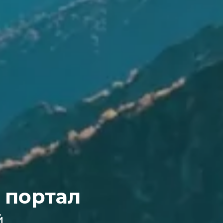
 портал
й