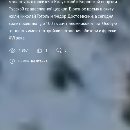
монастырь относится к Калужской и Боровской епархии
Русской православной церкви. В разное время в скиту
жили Николай Гоголь и Федор Достоевский, а сегодня
храм посещают до 100 тысяч паломников в год. Особую
ценность имеют старейшие строения обители и фрески
XVI века.
1 867
1
0
15
мин. на чтение