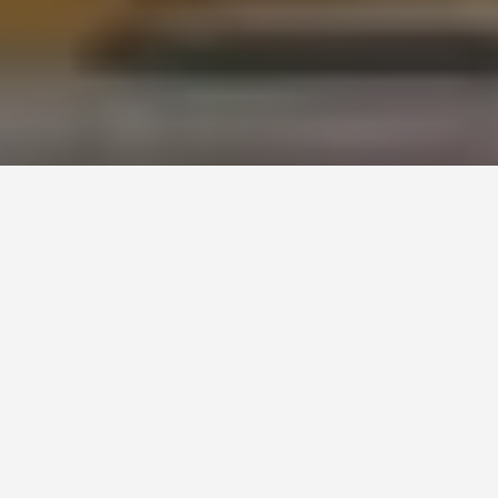
История
Научная деятельность
Особенности архитектурного
ансамбля
Экспозиции
Пулковская обсерватория
сейчас