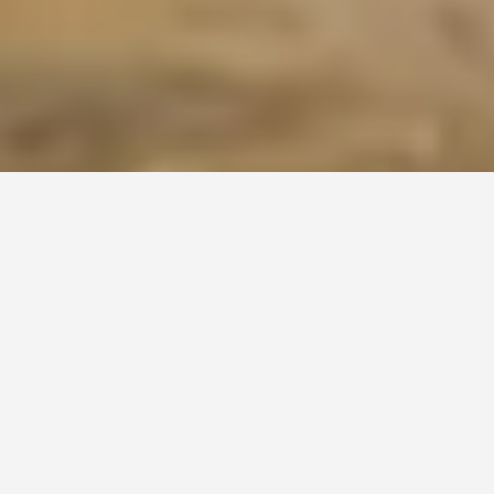
История строительства
Географические особенности
Рыбные ресурсы
Отдых на Цимлянском
водохранилище
Что посмотреть в окрестностях