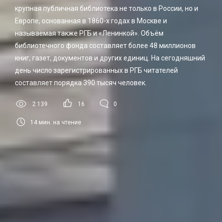
крупная публичная библиотека не только в России, но и
Европе, основанная в 1860-х годах в Москве и
называемая также РГБ и «Ленинкой». Объём
библиотечного фонда составляет более 48 миллионов
книг, газет, документов и других единиц. На сегодняшний
день число зарегистрированных в РГБ читателей
составляет порядка 390 тысяч человек.
2 139
16
0
14
мин. на чтение