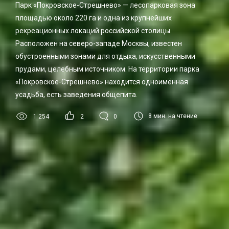
Парк «Покровское-Стрешнево» — лесопарковая зона
площадью около 220 га и одна из крупнейших
рекреационных локаций российской столицы.
Расположен на северо-западе Москвы, известен
обустроенными зонами для отдыха, искусственными
прудами, целебным источником. На территории парка
«Покровское-Стрешнево» находится одноимённая
усадьба, есть заведения общепита.
8
мин. на чтение
1 254
2
0