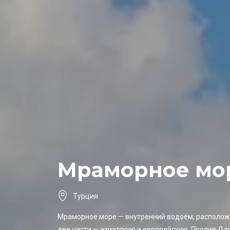
Мраморное мо
Турция
Мраморное море — внутренний водоём, располож
две части — азиатскую и европейскую. Пролив Да