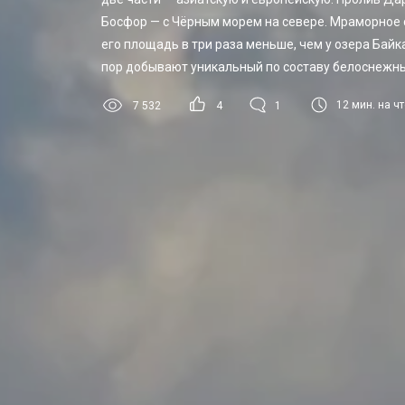
Босфор — с Чёрным морем на севере. Мраморное
его площадь в три раза меньше, чем у озера Байк
пор добывают уникальный по составу белоснежн
12
мин. на ч
7 532
4
1