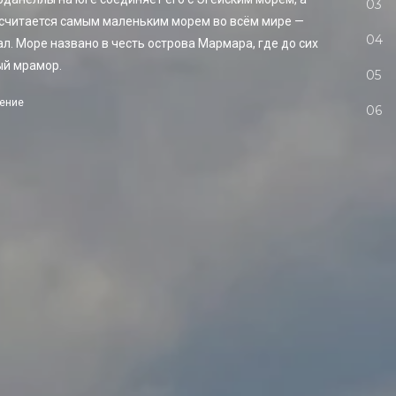
 считается самым маленьким морем во всём мире —
ал. Море названо в честь острова Мармара, где до сих
ый мрамор.
тение