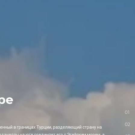
ре
енный в границах Турции, разделяющий страну на
рданеллы на юге соединяет его с Эгейским морем, а