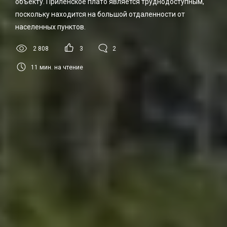
объекту. Приленское плато является труднодоступным,
поскольку находится на большой отдаленности от
населенных пунктов.
2 808
3
2
11
мин. на чтение