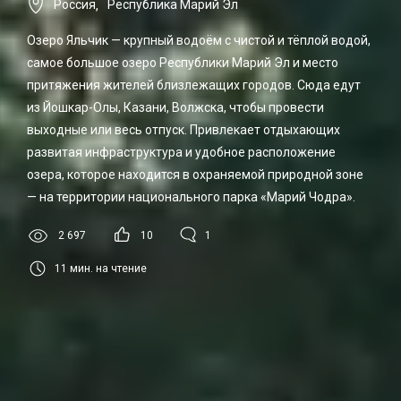
Россия
,
Республика Марий Эл
Озеро Яльчик — крупный водоём с чистой и тёплой водой,
самое большое озеро Республики Марий Эл и место
притяжения жителей близлежащих городов. Сюда едут
из Йошкар-Олы, Казани, Волжска, чтобы провести
выходные или весь отпуск. Привлекает отдыхающих
развитая инфраструктура и удобное расположение
озера, которое находится в охраняемой природной зоне
— на территории национального парка «Марий Чодра».
2 697
10
1
11
мин. на чтение