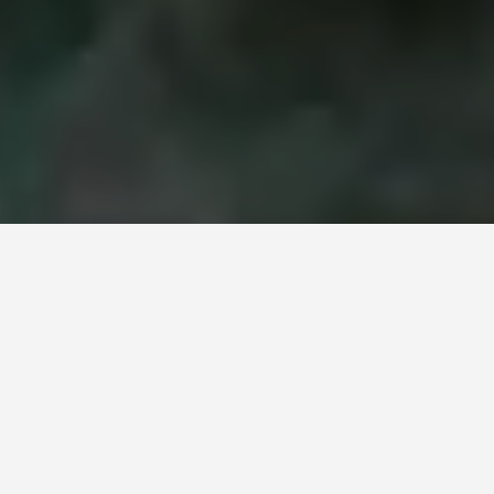
Происхождение и история
Географические особенности и
климат
Флора и фауна
Отдых на озере Яльчик