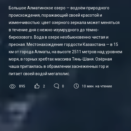
Большое Алматинское озеро — водоём природного
происхождения, поражающий своей красотой и
изменчивостью: цвет озерного зеркала может меняться
в течение дня с нежно-изумрудного до тёмно-
бирюзового. Вода в озере необыкновенно чистая и
пресная. Местонахождение гордости Казахстана — в 15
км от города Алматы, на высоте 2511 метров над уровнем
моря, в горных хребтах массива Тянь-Шаня. Озёрная
чаша притаилась в обрамлении заснеженных гор и
питает своей водой мегаполис.
10
мин. на чтение
895
2
0