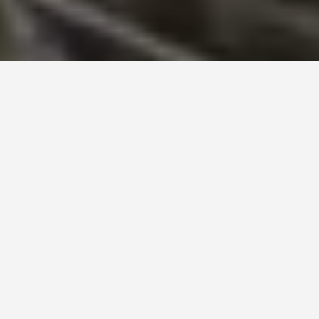
Происхождение и история
Географические особенности и
климат
Флора и фауна
Отдых на Большом Алматинском
озере
Что посмотреть в окрестностях
Как добраться